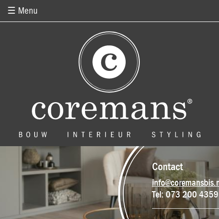
Overslaan en naar de inhoud gaan
☰ Menu
Contact
info@coremansbis.n
Tel: 073 200 4359