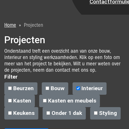
Contactformuli
U bent hier
Home
»
Projecten
Projecten
Onderstaand treft een overzicht aan van onze bouw,
interieur en styling werkzaamheden. Klik op een foto om
meer van het project te bekijken. Wilt u meer weten over
de projecten, neem dan contact met ons op.
Filter
Beurzen
Bouw
Interieur
Kasten
Kasten en meubels
Keukens
Onder 1 dak
Styling