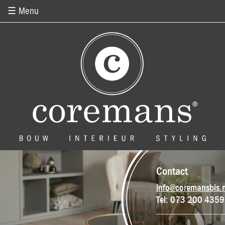
Overslaan en naar de inhoud gaan
☰ Menu
Contact
info@coremansbis.n
Tel: 073 200 4359