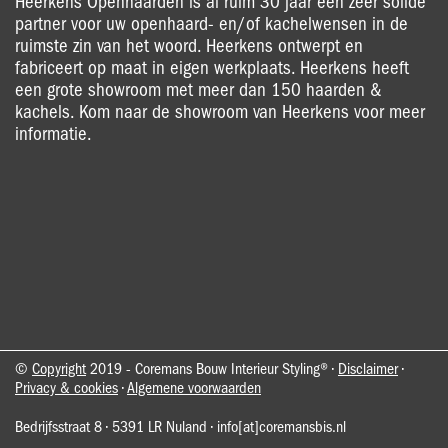
Heerkens Openhaarden is al ruim 30 jaar een zeer solide
partner voor uw openhaard- en/of kachelwensen in de
ruimste zin van het woord. Heerkens ontwerpt en
fabriceert op maat in eigen werkplaats. Heerkens heeft
een grote showroom met meer dan 150 haarden &
kachels. Kom naar de showroom van Heerkens voor meer
informatie.
©
Copyright
2019 - Coremans Bouw Interieur Styling® •
Disclaimer
•
Privacy & cookies
•
Algemene voorwaarden
Bedrijfsstraat 8 • 5391 LR Nuland • info[at]coremansbis.nl