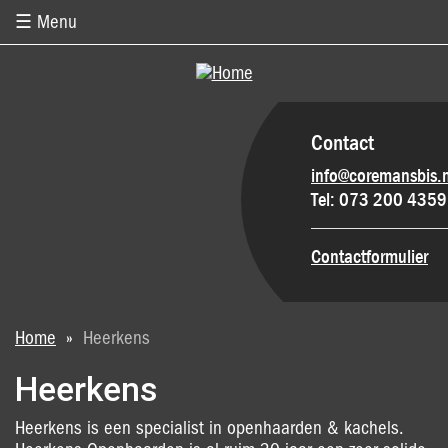
Overslaan en naar de inhoud gaan
☰ Menu
Contact
info@coremansbis.n
Tel: 073 200 4359
Contactformulier
U bent hier
Home
»
Heerkens
Heerkens
Heerkens is een specialist in openhaarden & kachels.