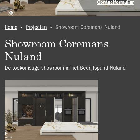
Contactformulier
U bent hier
Home
»
Projecten
»
Showroom Coremans Nuland
Showroom Coremans
Nuland
De toekomstige showroom in het Bedrijfspand Nuland